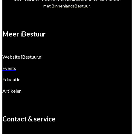
met
BinnenlandsBestuur
.
Meer iBestuur
Website iBestuur.nl
Events
Educatie
Artikelen
Contact & service