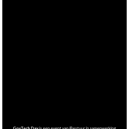
Aarzel niet contact met ons op te nemen.
Inhoudelijke & marktpartij vragen
Krystle Koers
E:
krystlekoers@ibestuur.nl
Praktische vragen
Vienna de Rooij
E:
viennaderooij@sijthoffmedia.nl
Marktpartij vragen
Marcel van der Meer
E:
marcelvandermeer@ibestuur.nl
GovTech Day
is een event van
iBestuur
in samenwerking