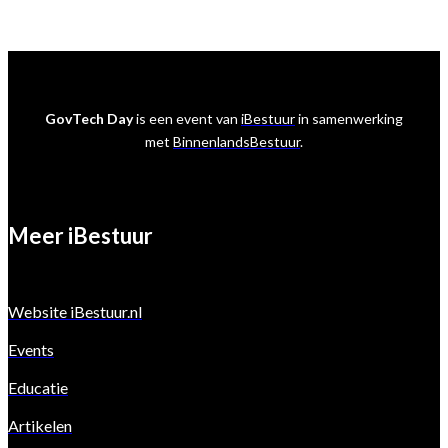
GovTech Day
is een event van
iBestuur
in samenwerking
met
BinnenlandsBestuur
.
Meer iBestuur
Website iBestuur.nl
Events
Educatie
Artikelen