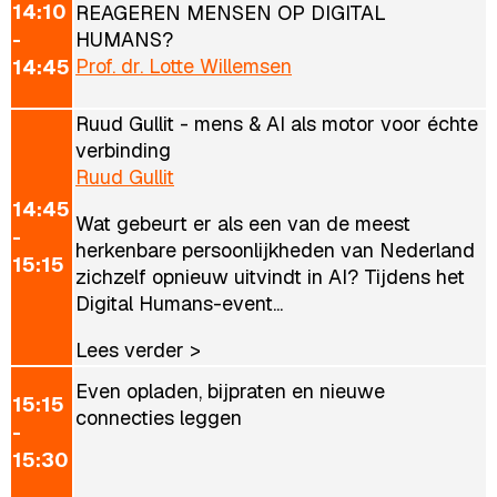
14:10
REAGEREN MENSEN OP DIGITAL
-
HUMANS?
Prof. dr. Lotte Willemsen
14:45
Ruud Gullit - mens & AI als motor voor échte
verbinding
Ruud Gullit
14:45
Wat gebeurt er als een van de meest
-
herkenbare persoonlijkheden van Nederland
15:15
zichzelf opnieuw uitvindt in AI? Tijdens het
Digital Humans-event...
Lees verder >
Even opladen, bijpraten en nieuwe
15:15
connecties leggen
-
15:30