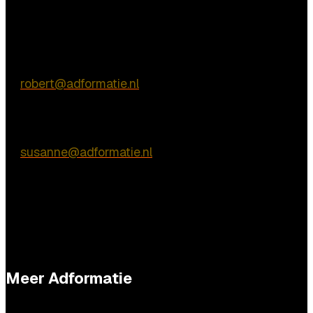
Vragen?
Commerciële vragen
Robert de Vries
E:
robert@adformatie.nl
Inhoudelijke vragen
Susanne van Nierop
E:
susanne@adformatie.nl
Meer Adformatie