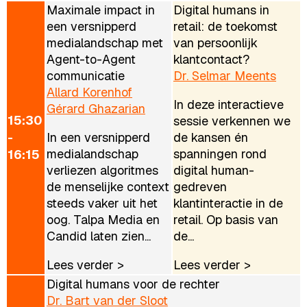
Maximale impact in
Digital humans in
een versnipperd
retail: de toekomst
medialandschap met
van persoonlijk
Agent-to-Agent
klantcontact?
communicatie
Dr. Selmar Meents
Allard Korenhof
In deze interactieve
Gérard Ghazarian
15:30
sessie verkennen we
-
In een versnipperd
de kansen én
medialandschap
spanningen rond
16:15
verliezen algoritmes
digital human-
de menselijke context
gedreven
steeds vaker uit het
klantinteractie in de
oog. Talpa Media en
retail. Op basis van
Candid laten zien...
de...
Lees verder >
Lees verder >
Digital humans voor de rechter
Dr. Bart van der Sloot