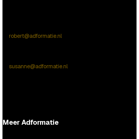
Vragen?
Commerciële vragen
Robert de Vries
E:
robert@adformatie.nl
Inhoudelijke vragen
Susanne van Nierop
E:
susanne@adformatie.nl
Meer Adformatie