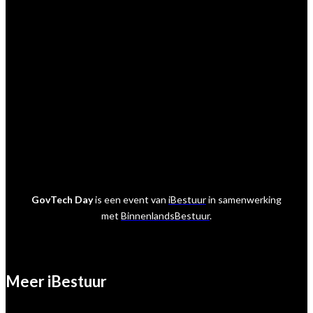
Praktische vragen
Vienna de Rooij
E:
viennaderooij@sijthoffmedia.nl
Marktpartij vragen
Marcel van der Meer
E:
marcelvandermeer@ibestuur.nl
GovTech Day
is een event van
iBestuur
in samenwerking
met
BinnenlandsBestuur
.
Meer iBestuur