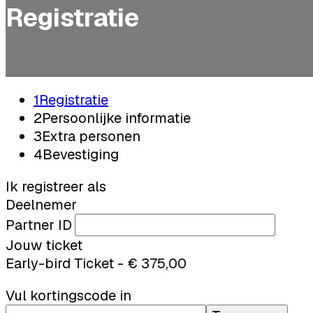
Registratie
1
Registratie
2
Persoonlijke informatie
3
Extra personen
4
Bevestiging
Ik registreer als
Deelnemer
Partner ID
Jouw ticket
Early-bird Ticket - € 375,00
Vul kortingscode in