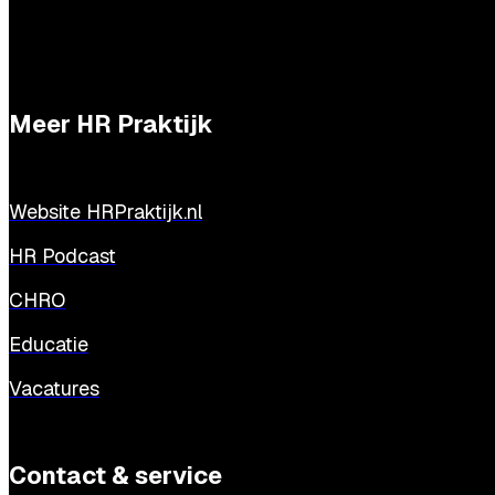
Meer HR Praktijk
Website HRPraktijk.nl
HR Podcast
CHRO
Educatie
Vacatures
Contact & service