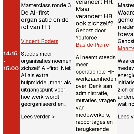
verandert HR.
Masterclass ronde 3
Master
Maar
De AI-first
Waar
verandert HR
organisatie en de
gemot
ook zichzelf?
rol van HR
medew
Gehost door
toeval
Youforce
Vincent Roders
Gehost
Bas de Pierre
Maarte
14:15
Steeds meer
AI neemt steeds
-
organisaties noemen
Waaro
meer
zichzelf AI-first. Niet
medew
15:00
operationele HR
AI als extra
energi
werkzaamheden
hulpmiddel, maar als
initiat
over. Denk aan
uitgangspunt voor
zich on
administratie,
hoe werk wordt
andere
mutaties, vragen
georganiseerd en...
wat nod
van
medewerkers,
Lees verder >
Lees v
rapportages en
terugkerende