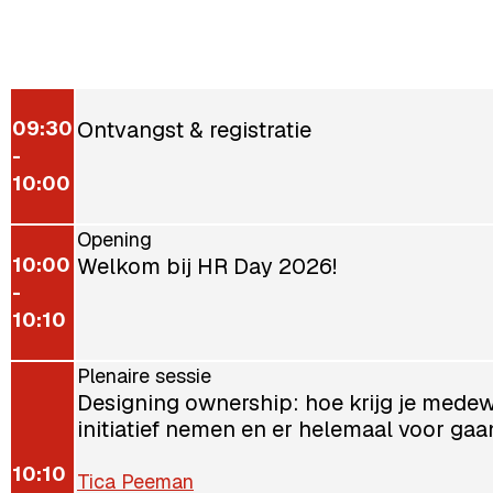
09:30
Ontvangst & registratie
-
10:00
Opening
10:00
Welkom bij HR Day 2026!
-
10:10
Plenaire sessie
Designing ownership: hoe krijg je medew
initiatief nemen en er helemaal voor gaa
10:10
Tica Peeman