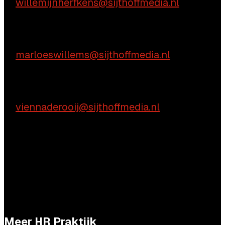
E:
willemijnherfkens@sijthoffmedia.nl
Commerciële vragen
Marloes Willems
E:
marloeswillems@sijthoffmedia.nl
Praktische vragen
Vienna de Rooij
E:
viennaderooij@sijthoffmedia.nl
Meer HR Praktijk