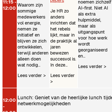
pepers
11:15 -
noemen zichzelf
Waarom zijn
AI-first. Niet AI
12:00
sommige
Je HR zo
als extra
medewerkers
anders
hulpmiddel,
vol energie,
inrichten dat
maar als
nemen ze
het rebels
uitgangspunt
initiatief en
lijkt, maar in
voor hoe werk
blijven ze zich
de praktijk al
wordt
ontwikkelen,
jaren
georganiseerd
terwijl anderen
bewezen
en...
alleen doen
succesvol is.
wat nodig...
In deze...
Lees verder >
Lees verder >
Lees verder
>
Lunch: Geniet van de heerlijke lunch tij
12:00
netwerkmogelijkheden
-