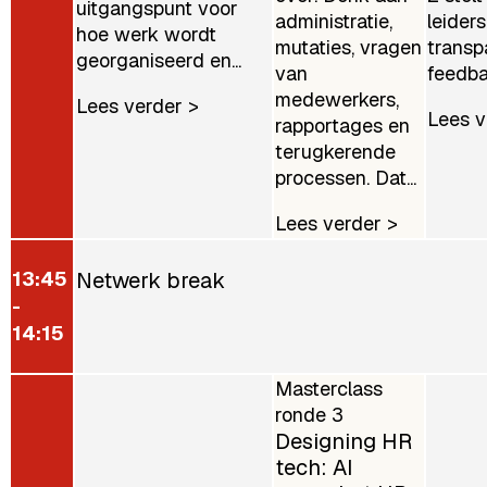
uitgangspunt voor
administratie,
leider
hoe werk wordt
mutaties, vragen
transp
georganiseerd en...
van
feedbac
medewerkers,
Lees verder >
Lees v
rapportages en
terugkerende
processen. Dat...
Lees verder >
13:45
Netwerk break
-
14:15
Masterclass
ronde 3
Designing HR
tech: AI