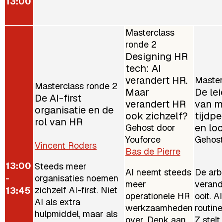
13:00
Masterclass
ronde 2
Designing HR
tech: AI
verandert HR.
Master
Masterclass ronde 2
Maar
De le
De AI-first
verandert HR
van m
organisatie en de
ook zichzelf?
tijdpe
rol van HR
en lo
Gehost door
Youforce
Gehost
Vincent Roders
Bas de Pierre
13:00
Steeds meer
AI neemt steeds
De arb
-
organisaties noemen
meer
verand
zichzelf AI-first. Niet
13:45
operationele HR
ooit. 
AI als extra
werkzaamheden
routin
hulpmiddel, maar als
over. Denk aan
Z stel