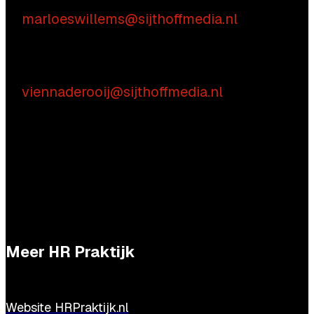
Marloes Willems
E:
marloeswillems@sijthoffmedia.nl
Praktische vragen
Vienna de Rooij
E:
viennaderooij@sijthoffmedia.nl
Meer HR Praktijk
Website HRPraktijk.nl