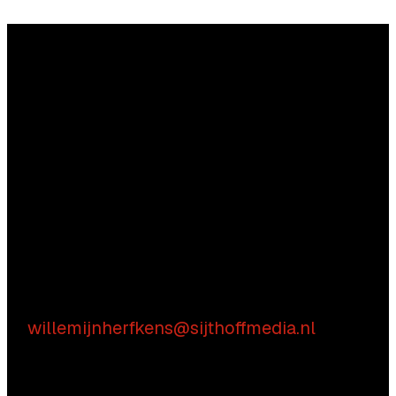
Vragen?
Aarzel niet contact met ons op te nemen.
Inhoudelijke vragen
Willemijn Herfkens
E:
willemijnherfkens@sijthoffmedia.nl
Commerciële vragen