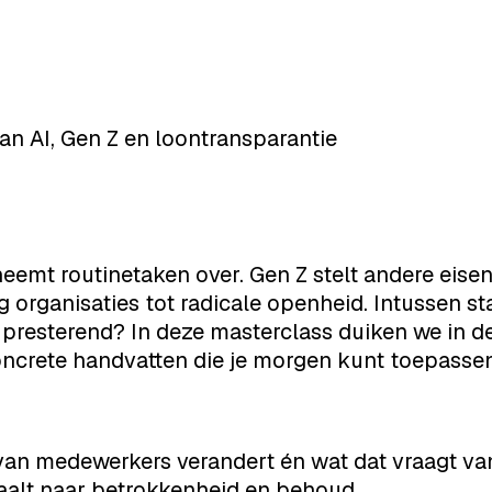
an AI, Gen Z en loontransparantie
neemt routinetaken over. Gen Z stelt andere eise
organisaties tot radicale openheid. Intussen sta
 presterend? In deze masterclass duiken we in 
ncrete handvatten die je morgen kunt toepassen
van medewerkers verandert én wat dat vraagt va
taalt naar betrokkenheid en behoud.