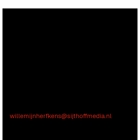
Vragen?
Aarzel niet contact met ons op te nemen.
Inhoudelijke vragen
Willemijn Herfkens
E:
willemijnherfkens@sijthoffmedia.nl
Commerciële vragen