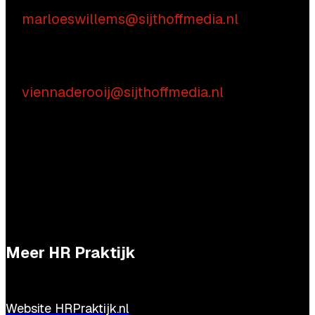
Marloes Willems
E:
marloeswillems@sijthoffmedia.nl
Praktische vragen
Vienna de Rooij
E:
viennaderooij@sijthoffmedia.nl
Meer HR Praktijk
Website HRPraktijk.nl