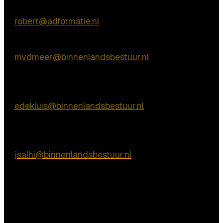
Robert de Vries (Adformatie)
E:
robert@adformatie.nl
Marcel van der Meer (Binnenlands Bestuur)
E:
mvdmeer@binnenlandsbestuur.nl
Inhoudelijke vragen
Eric de Kluis
E:
edekluis@binnenlandsbestuur.nl
Praktische vragen
José Salhi-Vossen
E:
jsalhi@binnenlandsbestuur.nl