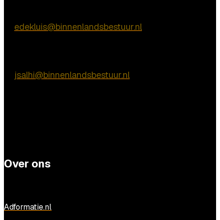
Inhoudelijke vragen
Eric de Kluis
E:
edekluis@binnenlandsbestuur.nl
Praktische vragen
José Salhi-Vossen
E:
jsalhi@binnenlandsbestuur.nl
Over ons
Adformatie.nl