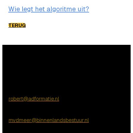
Wie legt het algoritme uit?
TERUG
Vragen?
Commerciële vragen
Robert de Vries (Adformatie)
E:
robert@adformatie.nl
Marcel van der Meer (Binnenlands Bestuur)
E:
mvdmeer@binnenlandsbestuur.nl