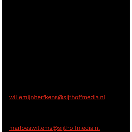
Vragen?
Aarzel niet contact met ons op te nemen.
Inhoudelijke vragen
Willemijn Herfkens
E:
willemijnherfkens@sijthoffmedia.nl
Commerciële vragen
Marloes Willems
E:
marloeswillems@sijthoffmedia.nl