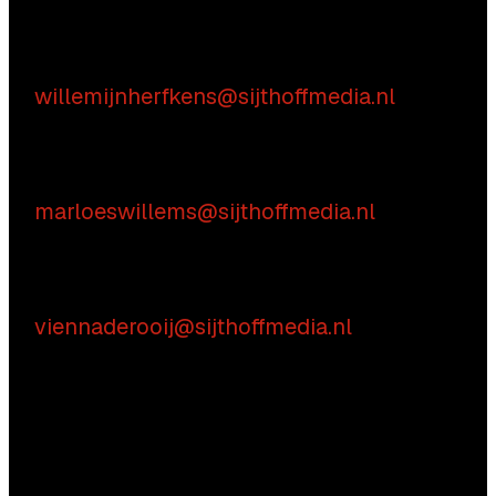
Inhoudelijke vragen
Willemijn Herfkens
E:
willemijnherfkens@sijthoffmedia.nl
Commerciële vragen
Marloes Willems
E:
marloeswillems@sijthoffmedia.nl
Praktische vragen
Vienna de Rooij
E:
viennaderooij@sijthoffmedia.nl