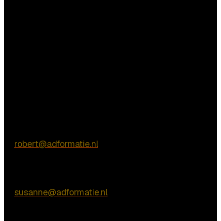
Vragen?
Commerciële vragen
Robert de Vries
E:
robert@adformatie.nl
Inhoudelijke vragen
Susanne van Nierop
E:
susanne@adformatie.nl