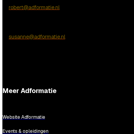
E:
robert@adformatie.nl
Inhoudelijke vragen
Susanne van Nierop
E:
susanne@adformatie.nl
Meer Adformatie
Website Adformatie
Events & opleidingen