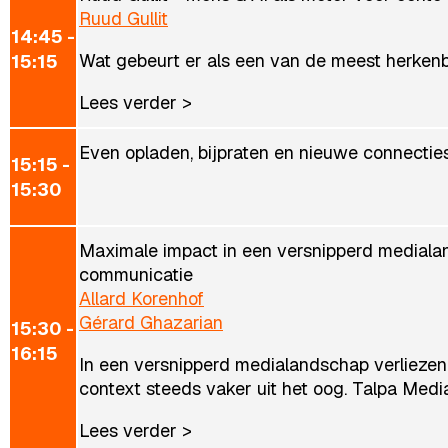
Ruud Gullit
14:45 -
Wat gebeurt er als een van de meest herkenba
15:15
Lees verder >
Even opladen, bijpraten en nieuwe connectie
15:15 -
15:30
Maximale impact in een versnipperd medial
communicatie
Allard Korenhof
Gérard Ghazarian
15:30 -
16:15
In een versnipperd medialandschap verliezen
context steeds vaker uit het oog. Talpa Media
Lees verder >