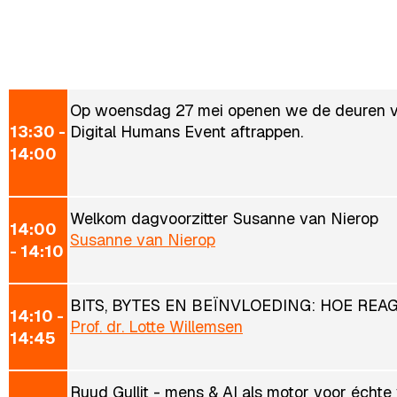
Op woensdag 27 mei openen we de deuren van
13:30 -
Digital Humans Event aftrappen.
14:00
Welkom dagvoorzitter Susanne van Nierop
14:00
Susanne van Nierop
- 14:10
BITS, BYTES EN BEÏNVLOEDING: HOE RE
14:10 -
Prof. dr. Lotte Willemsen
14:45
Ruud Gullit - mens & AI als motor voor échte