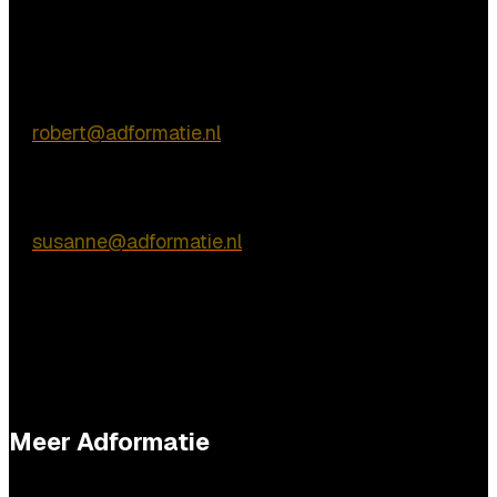
Vragen?
Commerciële vragen
Robert de Vries
E:
robert@adformatie.nl
Inhoudelijke vragen
Susanne van Nierop
E:
susanne@adformatie.nl
Meer Adformatie