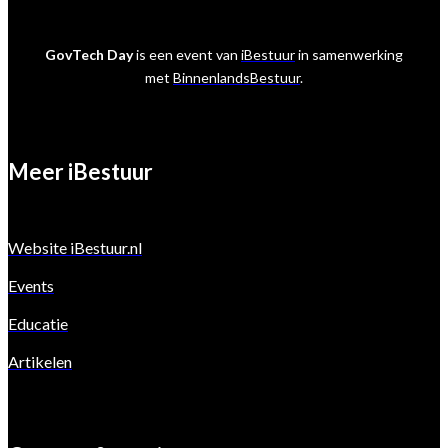
GovTech Day
is een event van
iBestuur
in samenwerking
met
BinnenlandsBestuur
.
Meer iBestuur
Website iBestuur.nl
Events
Educatie
Artikelen