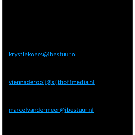
Vragen?
Aarzel niet contact met ons op te nemen.
Inhoudelijke & marktpartij vragen
Krystle Koers
E:
krystlekoers@ibestuur.nl
Praktische vragen
Vienna de Rooij
E:
viennaderooij@sijthoffmedia.nl
Marktpartij vragen
Marcel van der Meer
E:
marcelvandermeer@ibestuur.nl