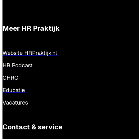
Meer HR Praktijk
Website HRPraktijk.nl
HR Podcast
CHRO
Educatie
Vacatures
Contact & service