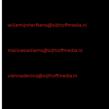
Inhoudelijke vragen
Willemijn Herfkens
E:
willemijnherfkens@sijthoffmedia.nl
Commerciële vragen
Marloes Willems
E:
marloeswillems@sijthoffmedia.nl
Praktische vragen
Vienna de Rooij
E:
viennaderooij@sijthoffmedia.nl