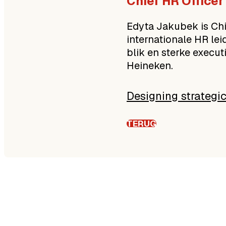
Chief HR Officer
Edyta Jakubek is Chi
internationale HR le
blik en sterke execut
Heineken.
Designing strategi
TERUG