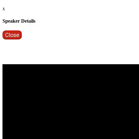
x
Speaker Details
Close
Vragen?
Aarzel niet contact met ons op te nemen.