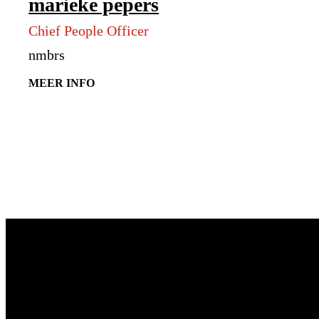
marieke pepers
Chief People Officer
nmbrs
MEER INFO
Vragen?