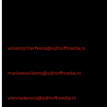
Aarzel niet contact met ons op te nemen.
Inhoudelijke vragen
Willemijn Herfkens
E:
willemijnherfkens@sijthoffmedia.nl
Commerciële vragen
Marloes Willems
E:
marloeswillems@sijthoffmedia.nl
Praktische vragen
Vienna de Rooij
E:
viennaderooij@sijthoffmedia.nl