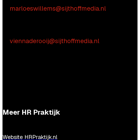
Marloes Willems
E:
marloeswillems@sijthoffmedia.nl
Praktische vragen
Vienna de Rooij
E:
viennaderooij@sijthoffmedia.nl
Meer HR Praktijk
Website HRPraktijk.nl