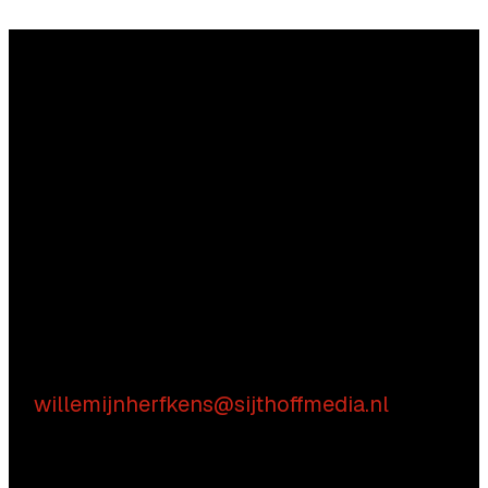
Vragen?
Aarzel niet contact met ons op te nemen.
Inhoudelijke vragen
Willemijn Herfkens
E:
willemijnherfkens@sijthoffmedia.nl
Commerciële vragen