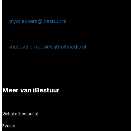
Inhoudelijke & marktpartij vragen
Krystle Koers
E:
krystlekoers@ibestuur.nl
Praktische vragen
Kristel Wijermars
E:
kristelwijermars@sijthoffmedia.nl
Meer van iBestuur
Website ibestuur.nl
Events