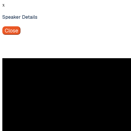
x
Speaker Details
Close
Vragen
Aarzel niet contact met ons op te nemen.