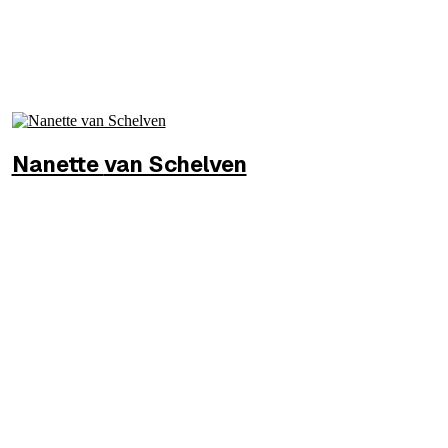
Nanette
van Schelven
DG
Douane
MEER INFO