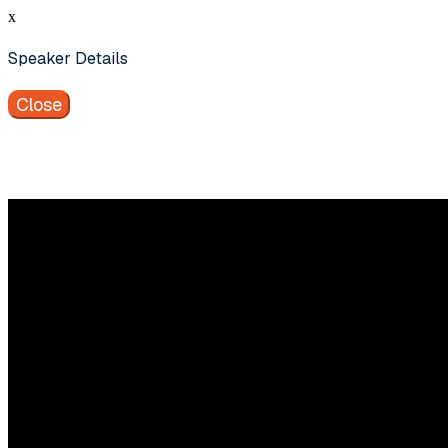
x
Speaker Details
Close
Vragen
Aarzel niet contact met ons op te nemen.