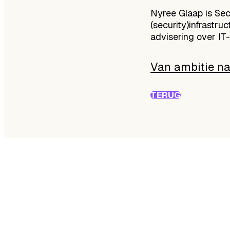
Nyree Glaap is Secu
(security)infrastr
advisering over IT-
Van ambitie na
TERUG