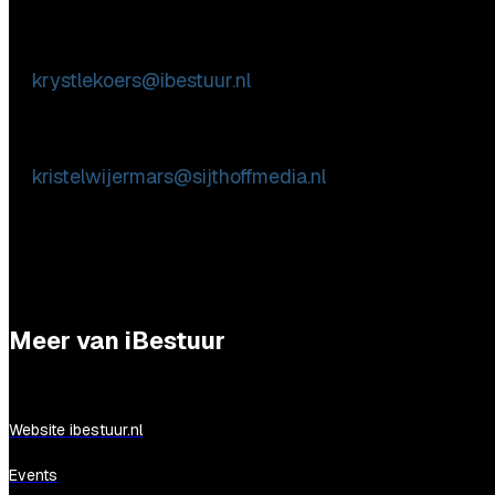
Inhoudelijke & marktpartij vragen
Krystle Koers
E:
krystlekoers@ibestuur.nl
Praktische vragen
Kristel Wijermars
E:
kristelwijermars@sijthoffmedia.nl
Meer van iBestuur
Website ibestuur.nl
Events