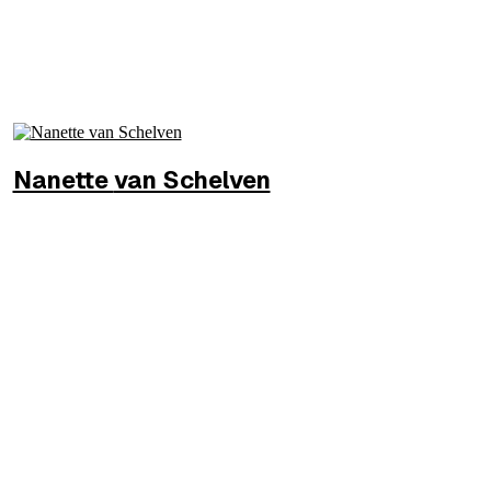
Nanette
van Schelven
DG
Douane
MEER INFO