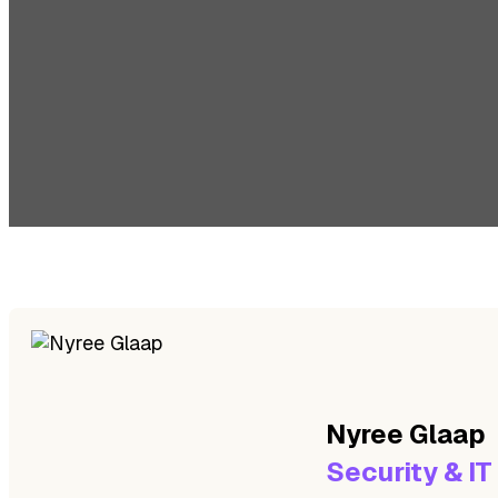
Nyree
Glaap
Security & IT