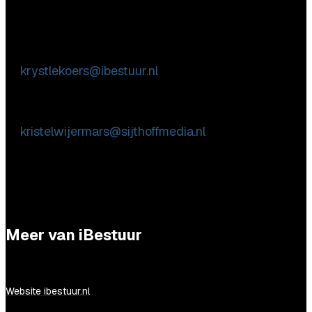
Aarzel niet contact met ons op te nemen.
Inhoudelijke & marktpartij vragen
Krystle Koers
E:
krystlekoers@ibestuur.nl
Praktische vragen
Kristel Wijermars
E:
kristelwijermars@sijthoffmedia.nl
Meer van iBestuur
Website ibestuur.nl