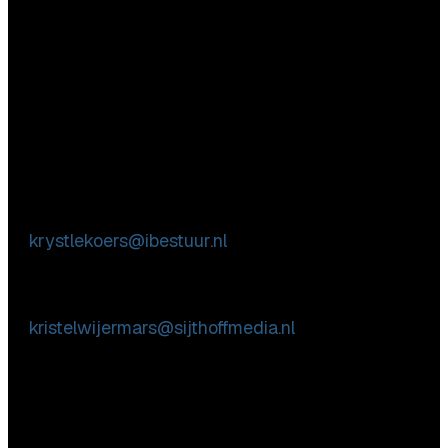
Vragen
Aarzel niet contact met ons op te nemen.
Inhoudelijke & marktpartij vragen
Krystle Koers
E:
krystlekoers@ibestuur.nl
Praktische vragen
Kristel Wijermars
E:
kristelwijermars@sijthoffmedia.nl