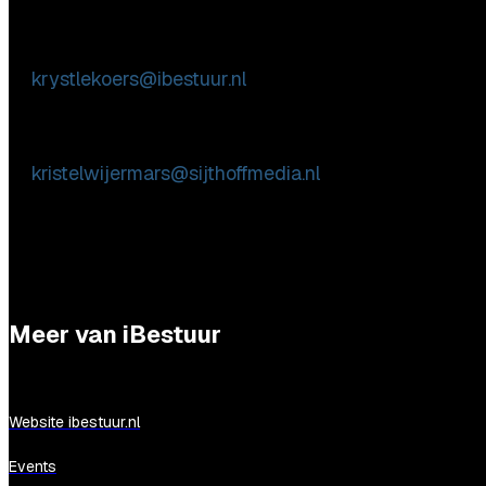
Inhoudelijke & marktpartij vragen
Krystle Koers
E:
krystlekoers@ibestuur.nl
Praktische vragen
Kristel Wijermars
E:
kristelwijermars@sijthoffmedia.nl
Meer van iBestuur
Website ibestuur.nl
Events