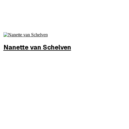
Nanette
van Schelven
DG
Douane
MEER INFO