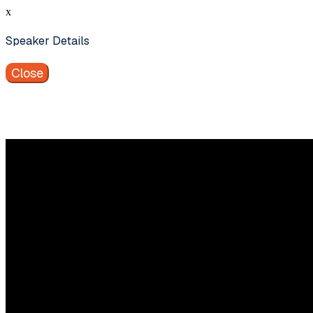
x
Speaker Details
Close
Vragen
Aarzel niet contact met ons op te nemen.