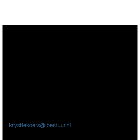
Vragen
Aarzel niet contact met ons op te nemen.
Inhoudelijke & marktpartij vragen
Krystle Koers
E:
krystlekoers@ibestuur.nl
Praktische vragen