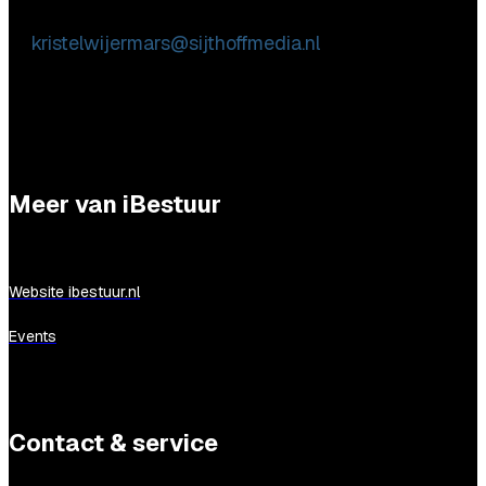
Kristel Wijermars
E:
kristelwijermars@sijthoffmedia.nl
Meer van iBestuur
Website ibestuur.nl
Events
Contact & service