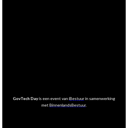
E:
krystlekoers@ibestuur.nl
Praktische vragen
Vienna de Rooij
E:
viennaderooij@sijthoffmedia.nl
Marktpartij vragen
Marcel van der Meer
E:
marcelvandermeer@ibestuur.nl
GovTech Day
is een event van
iBestuur
in samenwerking
met
BinnenlandsBestuur
.