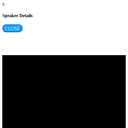
x
Speaker Details
CLOSE
Vragen?
Aarzel niet contact met ons op te nemen.
Inhoudelijke & marktpartij vragen
Krystle Koers