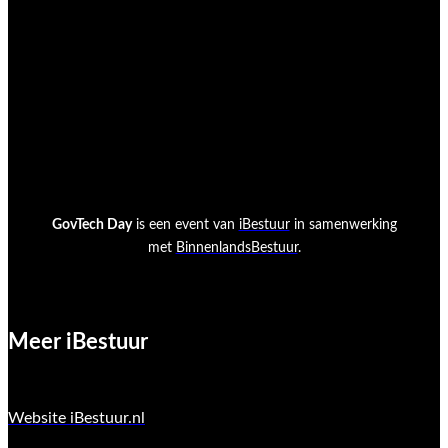
Marktpartij vragen
Marcel van der Meer
E:
marcelvandermeer@ibestuur.nl
GovTech Day
is een event van
iBestuur
in samenwerking
met
BinnenlandsBestuur
.
Meer iBestuur
Website iBestuur.nl