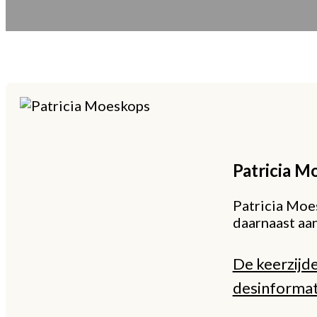
Patricia
Mo
Patricia Moes
daarnaast aa
De keerzijd
desinformat