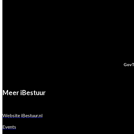
Marktpartij vragen
Marcel van der Meer
E:
marcelvandermeer@ibestuur.nl
GovT
Meer iBestuur
Website iBestuur.nl
Events