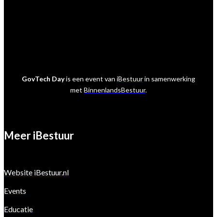
E:
marcelvandermeer@ibestuur.nl
GovTech Day
is een event van
iBestuur
in samenwerking
met
BinnenlandsBestuur
.
Meer iBestuur
Website iBestuur.nl
Events
Educatie