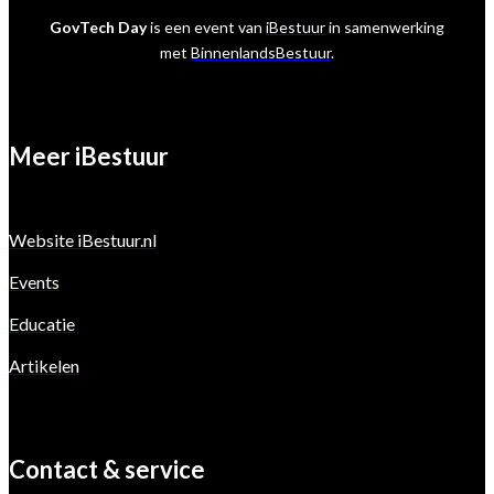
GovTech Day
is een event van
iBestuur
in samenwerking
met
BinnenlandsBestuur
.
Meer iBestuur
Website iBestuur.nl
Events
Educatie
Artikelen
Contact & service