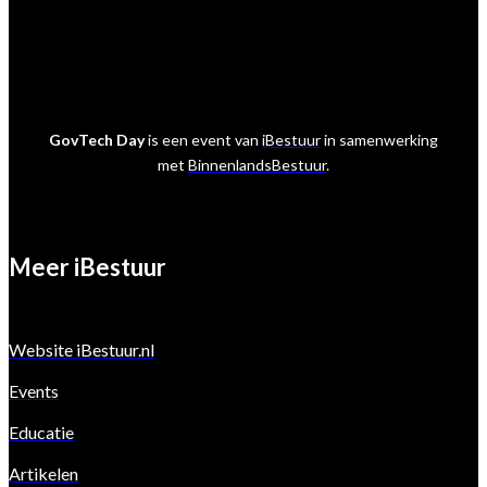
GovTech Day
is een event van
iBestuur
in samenwerking
met
BinnenlandsBestuur
.
Meer iBestuur
Website iBestuur.nl
Events
Educatie
Artikelen