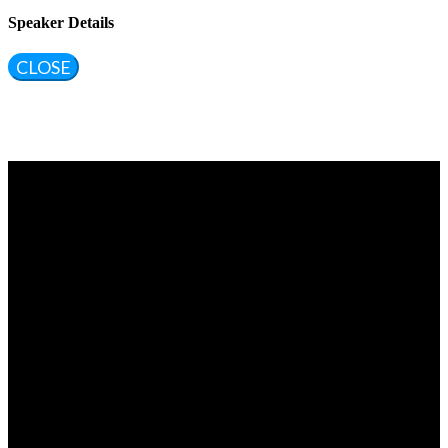
Speaker Details
CLOSE
Vragen?
Aarzel niet contact met ons op te nemen.
Inhoudelijke & marktpartij vragen
Krystle Koers
E:
krystlekoers@ibestuur.nl