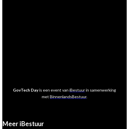
Praktische vragen
Vienna de Rooij
E:
viennaderooij@sijthoffmedia.nl
Marktpartij vragen
Marcel van der Meer
E:
marcelvandermeer@ibestuur.nl
GovTech Day
is een event van
iBestuur
in samenwerking
met
BinnenlandsBestuur
.
Meer iBestuur