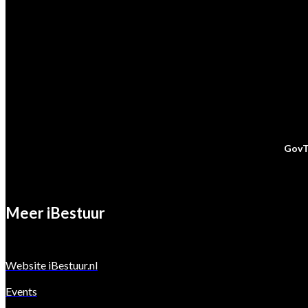
Marktpartij vragen
Marcel van der Meer
E:
marcelvandermeer@ibestuur.nl
GovT
Meer iBestuur
Website iBestuur.nl
Events