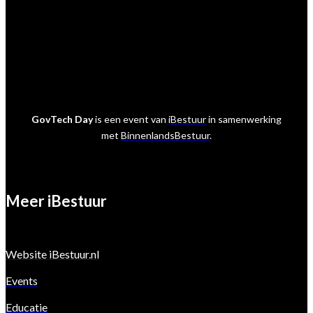
Marcel van der Meer
E:
marcelvandermeer@ibestuur.nl
GovTech Day
is een event van
iBestuur
in samenwerking
met
BinnenlandsBestuur
.
Meer iBestuur
Website iBestuur.nl
Events
Educatie